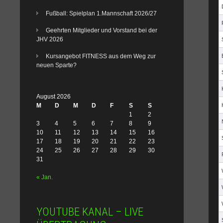
Fußball: Spielplan 1.Mannschaft 2026/27
Geehrten Mitglieder und Vorstand bei der
JHV 2026
Kursangebot FITNESS aus dem Weg zur
neuen Sparte?
August 2026
M
D
M
D
F
S
S
1
2
3
4
5
6
7
8
9
10
11
12
13
14
15
16
17
18
19
20
21
22
23
24
25
26
27
28
29
30
31
« Jan.
YOUTUBE KANAL – LIVE