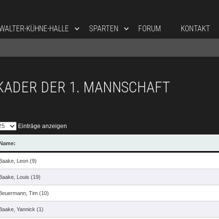
WALTER-KÜHNE-HALLE
SPARTEN
FORUM
KONTAKT
KADER DER 1. MANNSCHAFT
Einträge anzeigen
Name:
Baake, Leon (9)
Baake, Louis (19)
Beuermann, Tim (10)
Baake, Yannick (1)