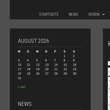
STARTSEITE
NEWS
VEREIN
AUGUST 2026
M
D
M
D
F
S
S
1
2
3
4
5
6
7
8
9
10
11
12
13
14
15
16
17
18
19
20
21
22
23
24
25
26
27
28
29
30
31
« Jan.
NEWS