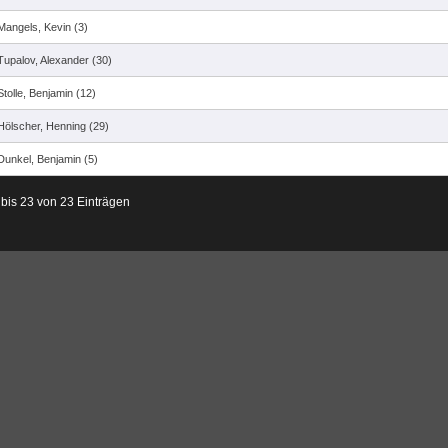
Mangels, Kevin (3)
Tupalov, Alexander (30)
Stolle, Benjamin (12)
Hölscher, Henning (29)
Dunkel, Benjamin (5)
 bis 23 von 23 Einträgen