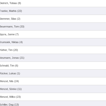
Dietrich, Tobias (8)
Franke, Mathis (22)
Stemmer, Silas (2)
Beuermann, Tom (33)
Spyra, Janne (7)
Krumsiek, Niklas (4)
Hüther, Tim (20)
Neumann, Jonas (21)
Schnabl, Tim (6)
Rücker, Lukas (1)
Wenzel, Nils (24)
Wenzel, Sönke (11)
Wenzel, Wilko (23)
Schiller, Dag (13)